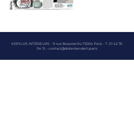
KERYLOS INTÉRIEURS - 9 rue Beautreillis 75004 Paris - T. 01 42 76
04 15 - contact@didierbenderli.paris