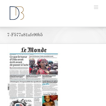
Passer
au
contenu
7-F577a81afe90b5