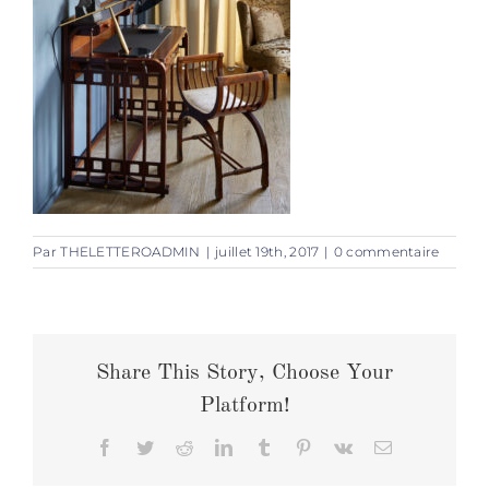
Par
THELETTEROADMIN
|
juillet 19th, 2017
|
0 commentaire
Share This Story, Choose Your
Platform!
Facebook
Twitter
Reddit
LinkedIn
Tumblr
Pinterest
Vk
Email