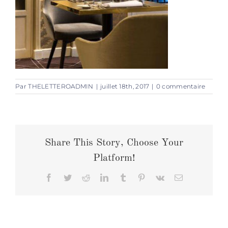
Par
THELETTEROADMIN
|
juillet 18th, 2017
|
0 commentaire
Share This Story, Choose Your
Platform!
Facebook
Twitter
Reddit
LinkedIn
Tumblr
Pinterest
Vk
Email