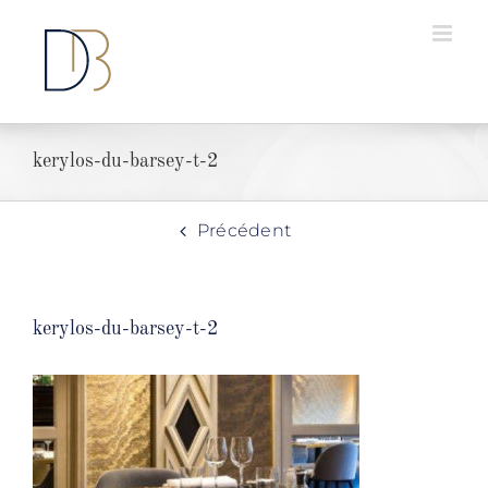
Passer
au
contenu
kerylos-du-barsey-t-2
Précédent
kerylos-du-barsey-t-2