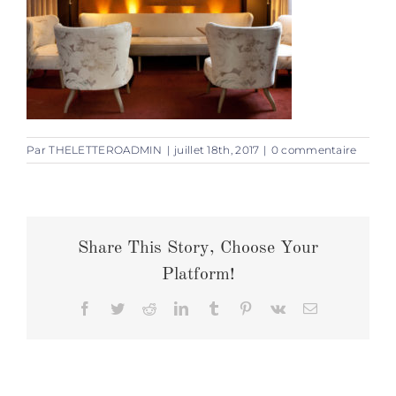
Par
THELETTEROADMIN
|
juillet 18th, 2017
|
0 commentaire
Share This Story, Choose Your
Platform!
Facebook
Twitter
Reddit
LinkedIn
Tumblr
Pinterest
Vk
Email