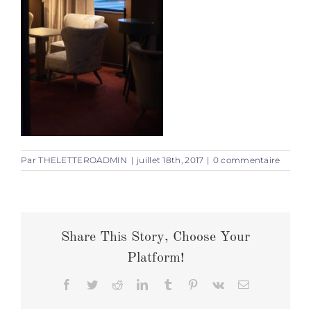
Par
THELETTEROADMIN
|
juillet 18th, 2017
|
0 commentaire
Share This Story, Choose Your
Platform!
Facebook
Twitter
Reddit
LinkedIn
Tumblr
Pinterest
Vk
Email