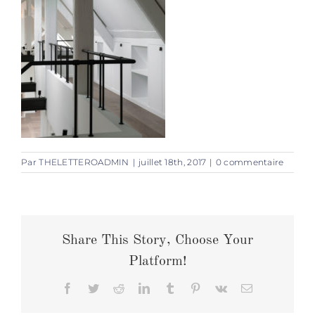
Par
THELETTEROADMIN
|
juillet 18th, 2017
|
0 commentaire
Share This Story, Choose Your
Platform!
Facebook
Twitter
Reddit
LinkedIn
Tumblr
Pinterest
Vk
Email