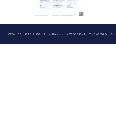
KERYLOS INTÉRIEURS - 9 rue Beautreillis 75004 Paris - T. 01 42 76 04 15 -