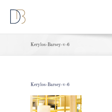
Passer
au
contenu
Kerylos-Barsey-v-6
Kerylos-Barsey-v-6